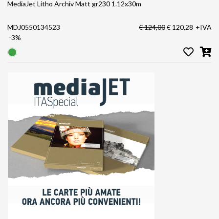
MediaJet Litho Archiv Matt gr230 1.12x30m
MDJ0550134523
€ 124,00
€ 120,28
+IVA
-3%