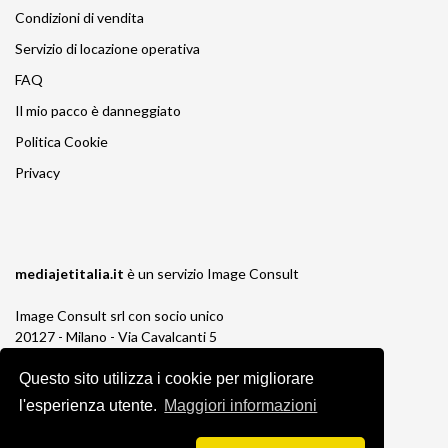
Condizioni di vendita
Servizio di locazione operativa
FAQ
Il mio pacco è danneggiato
Politica Cookie
Privacy
mediajetitalia.it
è un servizio
Image Consult
Image Consult srl con socio unico
20127 - Milano - Via Cavalcanti 5
tel. 02-26829315
P.IVA e C.F. 03383650961
Questo sito utilizza i cookie per migliorare
REA 1673647 CCIAA Milano Monza Brianza
l'esperienza utente.
Maggiori informazioni
Registro AEE IT19030000011245
Registro Pile IT13030P00003110