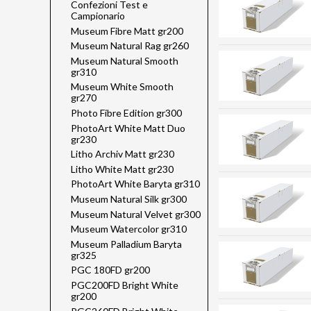
Confezioni Test e
Campionario
Museum Fibre Matt gr200
Museum Natural Rag gr260
Museum Natural Smooth
gr310
Museum White Smooth
gr270
Photo Fibre Edition gr300
PhotoArt White Matt Duo
gr230
Litho Archiv Matt gr230
Litho White Matt gr230
PhotoArt White Baryta gr310
Museum Natural Silk gr300
Museum Natural Velvet gr300
Museum Watercolor gr310
Museum Palladium Baryta
gr325
PGC 180FD gr200
PGC200FD Bright White
gr200