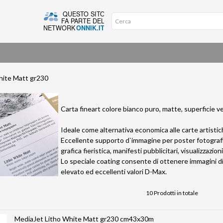
hite Matt gr230
Carta fineart colore bianco puro, matte, superficie ve
Ideale come alternativa economica alle carte artistich
Eccellente supporto d`immagine per poster fotografici
grafica fieristica, manifesti pubblicitari, visualizzazio
Lo speciale coating consente di ottenere immagini di 
elevato ed eccellenti valori D-Max.
10 Prodotti in totale
MediaJet Litho White Matt gr230 cm43x30m