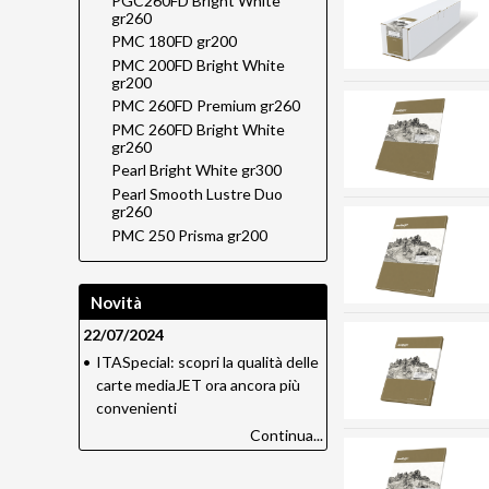
PGC260FD Bright White
gr260
PMC 180FD gr200
PMC 200FD Bright White
gr200
PMC 260FD Premium gr260
PMC 260FD Bright White
gr260
Pearl Bright White gr300
Pearl Smooth Lustre Duo
gr260
PMC 250 Prisma gr200
Novità
22/07/2024
•
ITASpecial: scopri la qualità delle
carte mediaJET ora ancora più
convenienti
Continua...