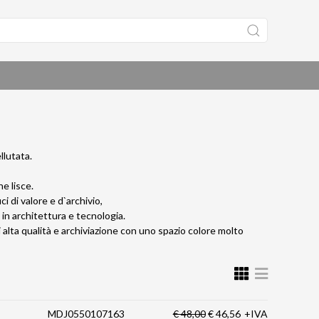
llutata.
e lisce.
 di valore e d`archivio,
ni in architettura e tecnologia.
alta qualità e archiviazione con uno spazio colore molto
MDJ0550107163
€ 48,00
€ 46,56
+IVA