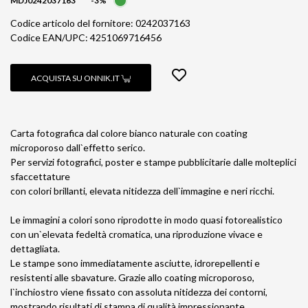
MDJ0242037163
-3%
Codice articolo del fornitore: 0242037163
Codice EAN/UPC: 4251069716456
ACQUISTA SU ONNIK.IT
Carta fotografica dal colore bianco naturale con coating
microporoso dall`effetto serico.
Per servizi fotografici, poster e stampe pubblicitarie dalle molteplici
sfaccettature
con colori brillanti, elevata nitidezza dell`immagine e neri ricchi.
Le immagini a colori sono riprodotte in modo quasi fotorealistico
con un`elevata fedeltà cromatica, una riproduzione vivace e
dettagliata.
Le stampe sono immediatamente asciutte, idrorepellenti e
resistenti alle sbavature. Grazie allo coating microporoso,
l`inchiostro viene fissato con assoluta nitidezza dei contorni,
mostrando risultati di stampa di qualità impressionante.