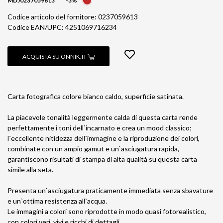
MDJ0237059613
-3%
Codice articolo del fornitore: 0237059613
Codice EAN/UPC: 4251069716234
ACQUISTA SU ONNIK.IT
Carta fotografica colore bianco caldo, superficie satinata.
La piacevole tonalità leggermente calda di questa carta rende
perfettamente i toni dell`incarnato e crea un mood classico;
l`eccellente nitidezza dell`immagine e la riproduzione dei colori,
combinate con un ampio gamut e un`asciugatura rapida,
garantiscono risultati di stampa di alta qualità su questa carta
simile alla seta.
Presenta un`asciugatura praticamente immediata senza sbavature
e un`ottima resistenza all`acqua.
Le immagini a colori sono riprodotte in modo quasi fotorealistico,
con colori veri, vivi e ricchi di dettagli.