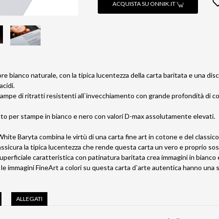
ACQUISTA SU ONNIK.IT
re bianco naturale, con la tipica lucentezza della carta baritata e una dis
acidi.
tampe di ritratti resistenti all`invecchiamento con grande profondità di 
to per stampe in bianco e nero con valori D-max assolutamente elevati.
e Baryta combina le virtù di una carta fine art in cotone e del classico c
icura la tipica lucentezza che rende questa carta un vero e proprio sostit
uperficiale caratteristica con patinatura baritata crea immagini in bianco 
le immagini FineArt a colori su questa carta d`arte autentica hanno una 
ALLEGATI