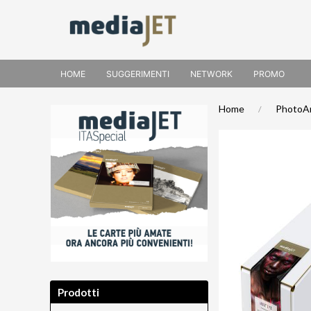
HOME
SUGGERIMENTI
NETWORK
PROMO
Home
PhotoAr
Prodotti