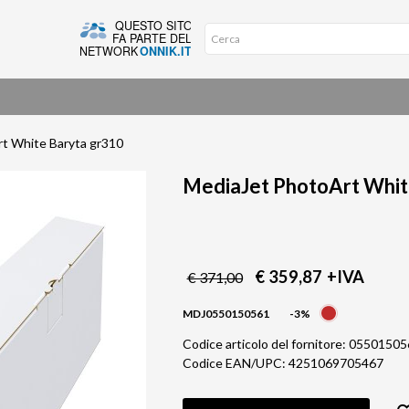
t White Baryta gr310
MediaJet PhotoArt Whit
€ 359,87
+IVA
€ 371,00
MDJ0550150561
-3%
Codice articolo del fornitore: 0550150
Codice EAN/UPC: 4251069705467