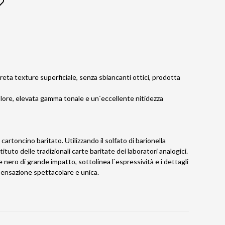
creta texture superficiale, senza sbiancanti ottici, prodotta
colore, elevata gamma tonale e un`eccellente nitidezza
artoncino baritato. Utilizzando il solfato di barionella
uto delle tradizionali carte baritate dei laboratori analogici.
e nero di grande impatto, sottolinea l`espressività e i dettagli
sensazione spettacolare e unica.