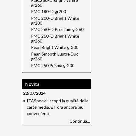
PGC260FD Bright White
gr260
PMC 180FD gr200
PMC 200FD Bright White
gr200
PMC 260FD Premium gr260
PMC 260FD Bright White
gr260
Pearl Bright White gr300
Pearl Smooth Lustre Duo
gr260
PMC 250 Prisma gr200
Novità
22/07/2024
•
ITASpecial: scopri la qualità delle
carte mediaJET ora ancora più
convenienti
Continua...