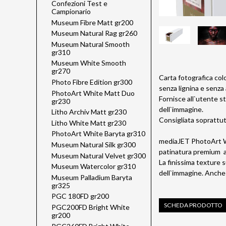
Confezioni Test e
Campionario
Museum Fibre Matt gr200
Museum Natural Rag gr260
Museum Natural Smooth
gr310
Museum White Smooth
gr270
Carta fotografica colo
Photo Fibre Edition gr300
senza lignina e senza 
PhotoArt White Matt Duo
Fornisce all`utente s
gr230
dell`immagine.
Litho Archiv Matt gr230
Consigliata soprattut
Litho White Matt gr230
PhotoArt White Baryta gr310
mediaJET PhotoArt Whit
Museum Natural Silk gr300
patinatura premium ass
Museum Natural Velvet gr300
La finissima texture s
Museum Watercolor gr310
dell`immagine. Anche 
Museum Palladium Baryta
gr325
PGC 180FD gr200
SCHEDA PRODOTTO
PGC200FD Bright White
gr200