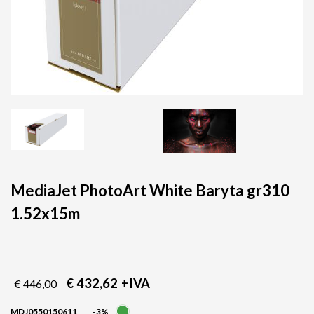
MediaJet PhotoArt White Baryta gr310
1.52x15m
€ 432,62
+IVA
€ 446,00
MDJ0550150611
-3%