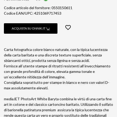
Codice articolo del fornitore: 0550150611
Codice EAN/UPC: 4251069717453
ACQUISTA SU ONNIK.IT
Carta fotografica colore bianco naturale, con la tipica lucentezza
della carta baritata e una discreta texture superficiale, senza
sbiancanti ottici, prodotta senza lignina e senza acidi.
Fornisce all`utente stampe di ritratti resistenti all`invecchiamento
con grande profondità di colore, elevata gamma tonale e
un`eccellente nitidezza dell`immagine.
Consigliata soprattutto per stampe in bianco e nero con valori D-
max assolutamente elevati.
mediaJET PhotoArt White Baryta combina le virtù di una carta fine
art in cotone e del classico cartoncino baritato. Utilizzando il solfato
di barionella patinatura premium assicura la tipica lucentezza che
rende questa carta un vero e proprio sostituto delle tradizionali