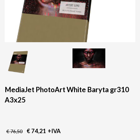
MediaJet PhotoArt White Baryta gr310
A3x25
€ 74,21
+IVA
€ 76,50