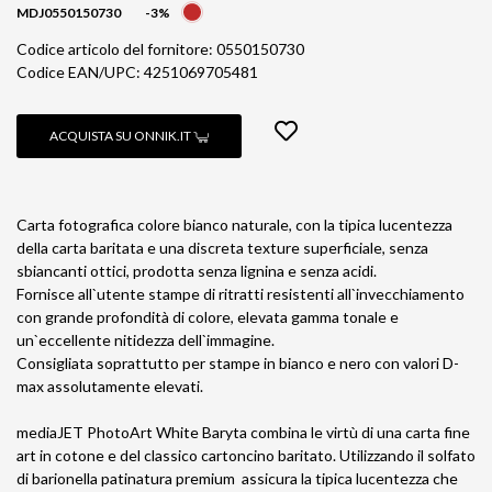
MDJ0550150730
-3%
Codice articolo del fornitore: 0550150730
Codice EAN/UPC: 4251069705481
ACQUISTA SU ONNIK.IT
Carta fotografica colore bianco naturale, con la tipica lucentezza
della carta baritata e una discreta texture superficiale, senza
sbiancanti ottici, prodotta senza lignina e senza acidi.
Fornisce all`utente stampe di ritratti resistenti all`invecchiamento
con grande profondità di colore, elevata gamma tonale e
un`eccellente nitidezza dell`immagine.
Consigliata soprattutto per stampe in bianco e nero con valori D-
max assolutamente elevati.
mediaJET PhotoArt White Baryta combina le virtù di una carta fine
art in cotone e del classico cartoncino baritato. Utilizzando il solfato
di barionella patinatura premium assicura la tipica lucentezza che