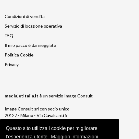
Condizioni di vendita
Servizio di locazione operativa
FAQ
Il mio pacco è danneggiato
Politica Cookie
Privacy
mediajetitalia.it
è un servizio
Image Consult
Image Consult srl con socio unico
20127 - Milano - Via Cavalcanti 5
tel. 02-26829315
Questo sito utilizza i cookie per migliorare
P.IVA e C.F. 03383650961
REA 1673647 CCIAA Milano Monza Brianza
l'esperienza utente.
Maggiori informazioni