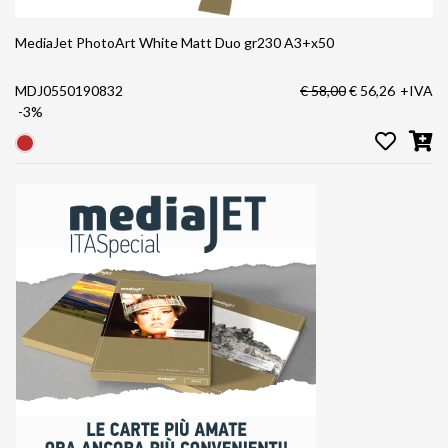
MediaJet PhotoArt White Matt Duo gr230 A3+x50
MDJ0550190832
€ 58,00
€ 56,26
+IVA
-3%