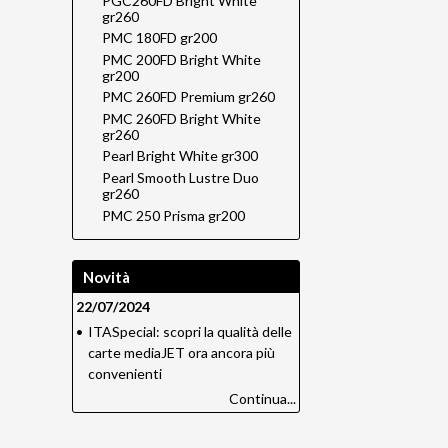
PGC260FD Bright White
gr260
PMC 180FD gr200
PMC 200FD Bright White
gr200
PMC 260FD Premium gr260
PMC 260FD Bright White
gr260
Pearl Bright White gr300
Pearl Smooth Lustre Duo
gr260
PMC 250 Prisma gr200
Novità
22/07/2024
•
ITASpecial: scopri la qualità delle
carte mediaJET ora ancora più
convenienti
Continua...