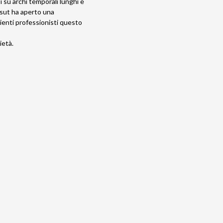
i su archi temporali lunghi e
nsut ha aperto una
clienti professionisti questo
ietà.