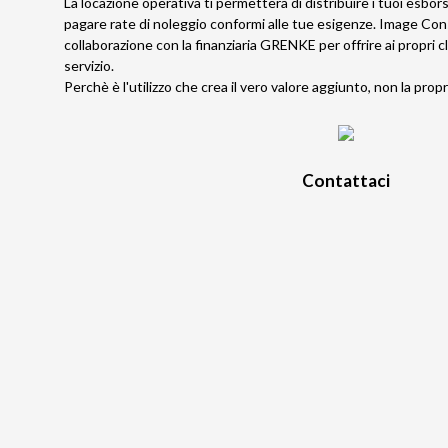
La locazione operativa ti permetterà di distribuire i tuoi esbors
pagare rate di noleggio conformi alle tue esigenze. Image Co
collaborazione con la finanziaria
GRENKE
per offrire ai propri 
servizio.
Perchè è l'utilizzo che crea il vero valore aggiunto, non la propr
Contattaci