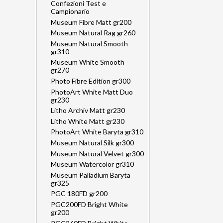
Confezioni Test e
Campionario
Museum Fibre Matt gr200
Museum Natural Rag gr260
Museum Natural Smooth
gr310
Museum White Smooth
gr270
Photo Fibre Edition gr300
PhotoArt White Matt Duo
gr230
Litho Archiv Matt gr230
Litho White Matt gr230
PhotoArt White Baryta gr310
Museum Natural Silk gr300
Museum Natural Velvet gr300
Museum Watercolor gr310
Museum Palladium Baryta
gr325
PGC 180FD gr200
PGC200FD Bright White
gr200