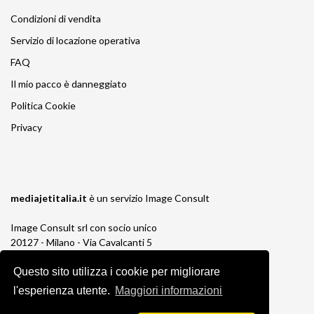
Condizioni di vendita
Servizio di locazione operativa
FAQ
Il mio pacco è danneggiato
Politica Cookie
Privacy
mediajetitalia.it
è un servizio
Image Consult
Image Consult srl con socio unico
20127 - Milano - Via Cavalcanti 5
tel. 02-26829315
Questo sito utilizza i cookie per migliorare
P.IVA e C.F. 03383650961
REA 1673647 CCIAA Milano Monza Brianza
l'esperienza utente.
Maggiori informazioni
Registro AEE IT19030000011245